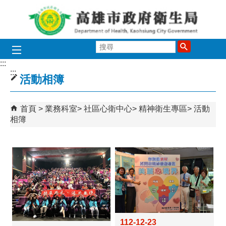
跳到主要內容區塊
搜
尋
:::
:::
活動相簿
首頁
業務科室
社區心衛中心
精神衛生專區
活動
相簿
112-12-23