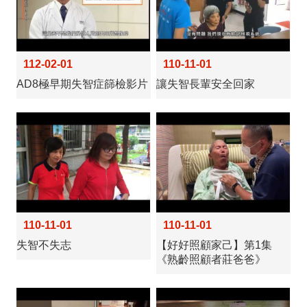
112-02-01
110-11-01
AD8極早期失智症篩檢影片
讓失智長輩安全回家
110-11-01
110-11-01
失智不失志
【好好照顧家己】第1集
《熟齡照顧者莊爸爸》