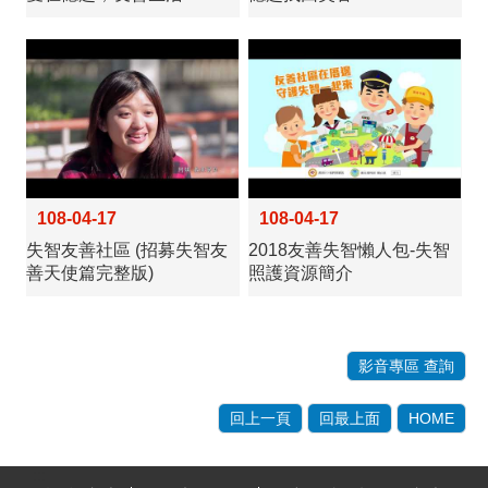
108-04-17
108-04-17
失智友善社區 (招募失智友
2018友善失智懶人包-失智
善天使篇完整版)
照護資源簡介
影音專區 查詢
回上一頁
回最上面
HOME
:::