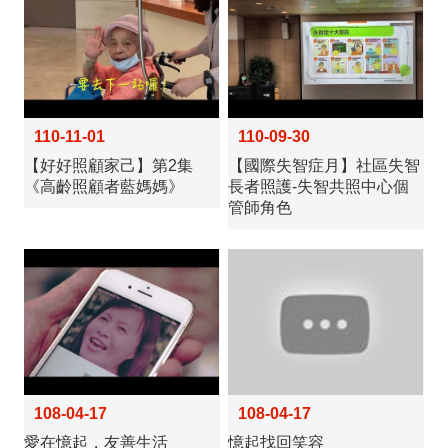
110-11-01
110-09-30
【好好照顧家己】第2集
【國際失智症月】社區失智
《高齡照顧者藍媽媽》
長者照護-失智共照中心個
管師角色
108-04-17
108-04-17
愛在憶起，友善生活
憶起找回笑容