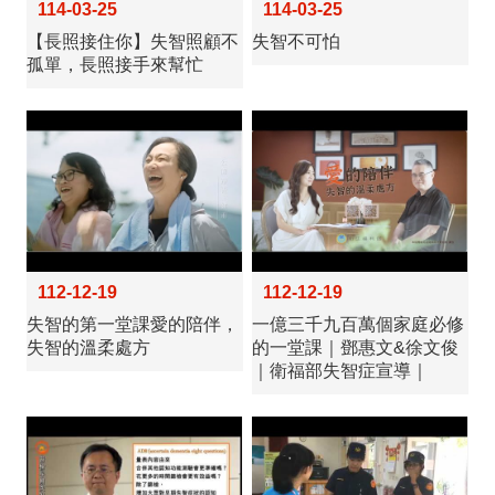
114-03-25
114-03-25
【長照接住你】失智照顧不
失智不可怕
孤單，長照接手來幫忙
112-12-19
112-12-19
失智的第一堂課愛的陪伴，
一億三千九百萬個家庭必修
失智的溫柔處方
的一堂課｜鄧惠文&徐文俊
｜衛福部失智症宣導｜