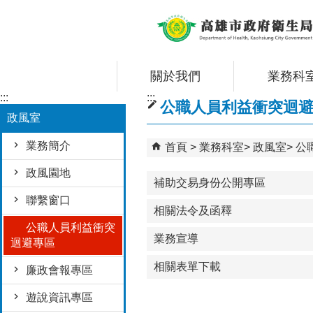
跳到主要內容區塊
關於我們
業務科
:::
:::
公職人員利益衝突迴
政風室
業務簡介
首頁
業務科室
政風室
公
政風園地
補助交易身份公開專區
聯繫窗口
相關法令及函釋
公職人員利益衝突
業務宣導
迴避專區
相關表單下載
廉政會報專區
遊說資訊專區