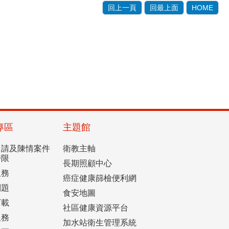
回上一頁
回最上面
HOME
專區
主題館
申請及陳情案件
衛教主軸
時限
長期照顧中心
服務
癌症健康篩檢便利網
問題
食安地圖
下載
社區健康資源平台
服務
加水站衛生管理系統