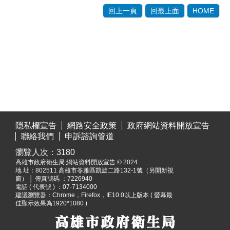
回上一頁
回最上面
HOME
:::
隱私權宣告
網路安全政策
政府網站資料開放宣告
聯絡我們
申訴諮詢管道
瀏覽人次：
3180
高雄市政府衛生局 網站資料開放宣告 © 2024
地 址：
802511 高雄市苓雅區凱旋二路132-1號（另開新視
窗）
│ 傳真號碼 ：7226940
電話 ( 代表號 ) ：07-7134000
建議瀏覽器：Chrome，Firefox，IE10.0以上版本 ( 螢幕最
佳顯示效果為1920*1080 )