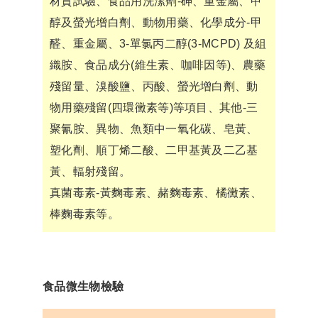
材質試驗、食品用洗潔劑-砷、重金屬、甲
醇及螢光增白劑、動物用藥、化學成分-甲
醛、重金屬、3-單氯丙二醇(3-MCPD) 及組
織胺、食品成分(維生素、咖啡因等)、農藥
殘留量、溴酸鹽、丙酸、螢光增白劑、動
物用藥殘留(四環黴素等)等項目、其他-三
聚氰胺、異物、魚類中一氧化碳、皂黃、
塑化劑、順丁烯二酸、二甲基黃及二乙基
黃、輻射殘留。
真菌毒素-黃麴毒素、赭麴毒素、橘黴素、
棒麴毒素等。
食品微生物檢驗