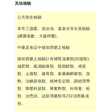
其他檢驗
公共衛生檢驗
本市三溫暖、游泳池、溫泉水等水質檢驗
(總菌落數、大腸桿菌)。
中藥及食品中摻加西藥之檢驗
摻加西藥之檢驗計有補腎滋養類(壯陽類)、
減肥類、風濕鎮痛類、類固醇類、感冒
類、止痛類、健胃類、春藥麻醉藥類、瀉
劑、治糖尿病類、精神安定類、調經理帶
類、降壓利尿類、興奮劑類、外用膏、粉
類、治禿頭、泌尿用藥類等232項西藥成
份。