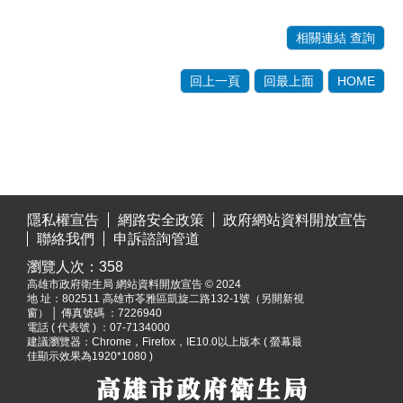
相關連結 查詢
回上一頁
回最上面
HOME
:::
隱私權宣告
網路安全政策
政府網站資料開放宣告
聯絡我們
申訴諮詢管道
瀏覽人次：
358
高雄市政府衛生局 網站資料開放宣告 © 2024
地 址：
802511 高雄市苓雅區凱旋二路132-1號（另開新視
窗）
│ 傳真號碼 ：7226940
電話 ( 代表號 ) ：07-7134000
建議瀏覽器：Chrome，Firefox，IE10.0以上版本 ( 螢幕最
佳顯示效果為1920*1080 )