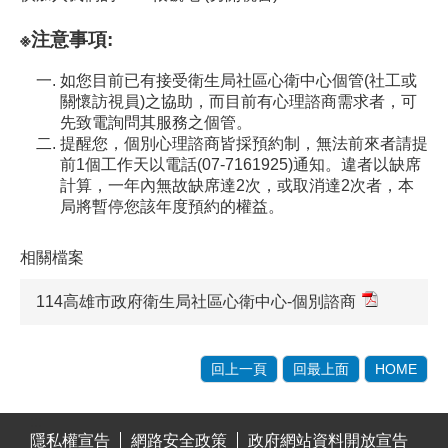
※注意事項:
如您目前已有接受衛生局社區心衛中心個管(社工或
關懷訪視員)之協助，而目前有心理諮商需求者，可
先致電詢問其服務之個管。
提醒您，個別心理諮商皆採預約制，無法前來者請提
前1個工作天以電話(07-7161925)通知。違者以缺席
計算，一年內無故缺席達2次，或取消達2次者，本
局將暫停您該年度預約的權益。
相關檔案
114高雄市政府衛生局社區心衛中心-個別諮商
回上一頁
回最上面
HOME
:::
隱私權宣告
網路安全政策
政府網站資料開放宣告