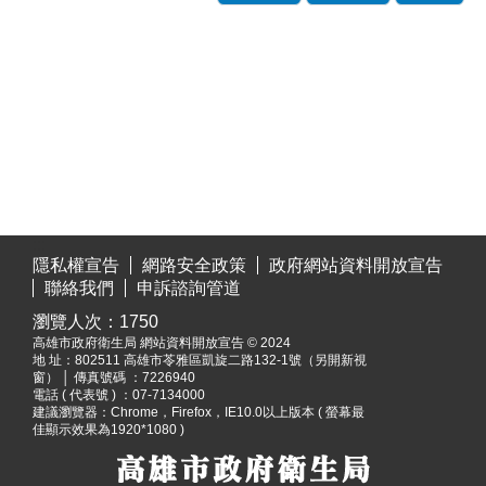
:::
隱私權宣告
網路安全政策
政府網站資料開放宣告
聯絡我們
申訴諮詢管道
瀏覽人次：
1750
高雄市政府衛生局 網站資料開放宣告 © 2024
地 址：
802511 高雄市苓雅區凱旋二路132-1號（另開新視
窗）
│ 傳真號碼 ：7226940
電話 ( 代表號 ) ：07-7134000
建議瀏覽器：Chrome，Firefox，IE10.0以上版本 ( 螢幕最
佳顯示效果為1920*1080 )