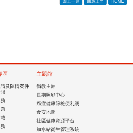
回上一頁
回最上面
HOME
專區
主題館
申請及陳情案件
衛教主軸
時限
長期照顧中心
服務
癌症健康篩檢便利網
問題
食安地圖
下載
社區健康資源平台
服務
加水站衛生管理系統