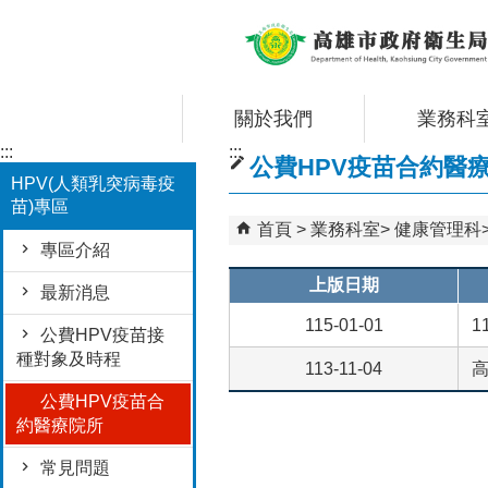
跳到主要內容區塊
關於我們
業務科
:::
:::
公費HPV疫苗合約醫
HPV(人類乳突病毒疫
苗)專區
首頁
業務科室
健康管理科
專區介紹
上版日期
最新消息
115-01-01
1
公費HPV疫苗接
種對象及時程
113-11-04
高
公費HPV疫苗合
約醫療院所
常見問題