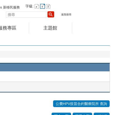
字級:
vices 新移民服務
搜
進階搜尋
尋
服務專區
主題館
公費HPV疫苗合約醫療院所 查詢