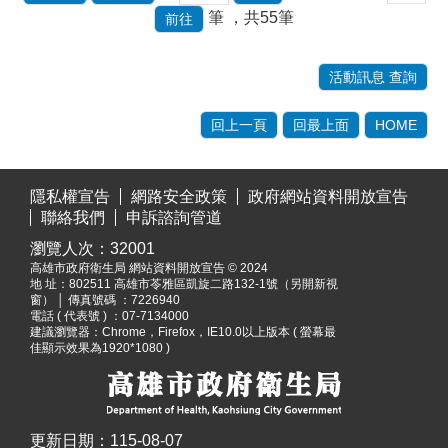
筆
，共55筆
活動訊息 查詢
回上一頁
回最上面
HOME
:::
隱私權宣告
網路安全政策
政府網站資料開放宣告
聯絡我們
申訴諮詢管道
瀏覽人次：
32001
高雄市政府衛生局 網站資料開放宣告 © 2024
地 址：
802511 高雄市苓雅區凱旋二路132-1號（另開新視
窗）
│ 傳真號碼 ：7226940
電話 ( 代表號 ) ：07-7134000
建議瀏覽器：Chrome，Firefox，IE10.0以上版本 ( 螢幕最
佳顯示效果為1920*1080 )
更新日期：
115-08-07