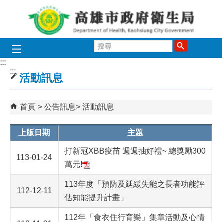
跳到主要內容區塊
搜
尋
:::
:::
活動訊息
首頁
公告訊息
活動訊息
上版日期
主題
打新冠XBB疫苗 週週抽好禮~ 總獎勵300
113-01-24
萬元!
113年度「預防及延緩失能之長者功能評
112-12-11
估知能提升計畫」
112年「食衣住行育樂」集章活動及心情