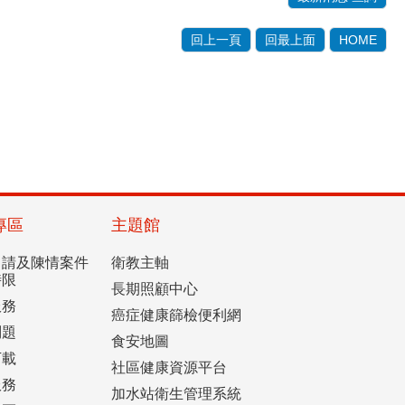
回上一頁
回最上面
HOME
專區
主題館
申請及陳情案件
衛教主軸
時限
長期照顧中心
服務
癌症健康篩檢便利網
問題
食安地圖
下載
社區健康資源平台
服務
加水站衛生管理系統