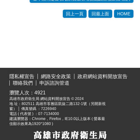
回上一頁
回最上面
HOME
:::
隱私權宣告
網路安全政策
政府網站資料開放宣告
聯絡我們
申訴諮詢管道
瀏覽人次：
4921
高雄市政府衛生局 網站資料開放宣告 © 2024
地 址：
802511 高雄市苓雅區凱旋二路132-1號（另開新視
窗）
│ 傳真號碼 ：7226940
電話 ( 代表號 ) ：07-7134000
建議瀏覽器：Chrome，Firefox，IE10.0以上版本 ( 螢幕最
佳顯示效果為1920*1080 )