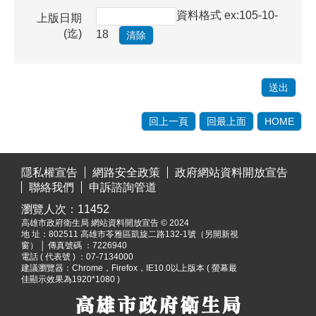
資料格式 ex:105-10-
上版日期
(迄)
18
回上一頁
回最上面
HOME
:::
隱私權宣告
網路安全政策
政府網站資料開放宣告
聯絡我們
申訴諮詢管道
瀏覽人次：
11452
高雄市政府衛生局 網站資料開放宣告 © 2024
地 址：
802511 高雄市苓雅區凱旋二路132-1號（另開新視
窗）
│ 傳真號碼 ：7226940
電話 ( 代表號 ) ：07-7134000
建議瀏覽器：Chrome，Firefox，IE10.0以上版本 ( 螢幕最
佳顯示效果為1920*1080 )