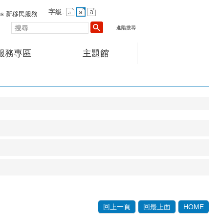
字級:
vices 新移民服務
搜
進階搜尋
尋
服務專區
主題館
回上一頁
回最上面
HOME