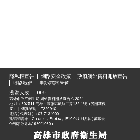
:::
隱私權宣告
網路安全政策
政府網站資料開放宣告
聯絡我們
申訴諮詢管道
瀏覽人次：
1009
高雄市政府衛生局 網站資料開放宣告 © 2024
地 址：
802511 高雄市苓雅區凱旋二路132-1號（另開新視
窗）
│ 傳真號碼 ：7226940
電話 ( 代表號 ) ：07-7134000
建議瀏覽器：Chrome，Firefox，IE10.0以上版本 ( 螢幕最
佳顯示效果為1920*1080 )