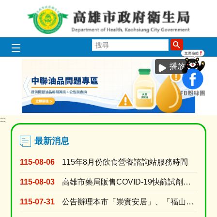
跳到主要內容區塊
搜
尋
播放中
:::
目
前
顯
最新消息
示
圖
115-08-06
115年8月份飲食營養諮詢站服務時間
片:
中
115-08-03
高雄市藥局販售COVID-19快篩試劑名單 (115年8月3日上午10時調查)
聯
問
115-07-31
公告辦理本市「崇實安居」、「福山安居」、「鳳誠安居」、「鳳松安居」、「美都安居」、「岡山社宅....
題