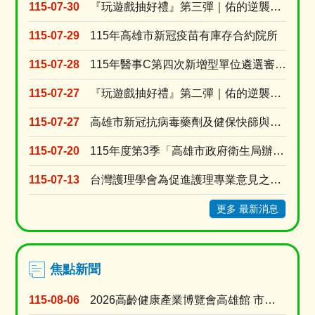
油
115-07-30
『玩遊戲抽好禮』第三彈｜佑的逆襲：代謝升級！
品
115-07-29
115年高雄市新冠疫苗有庫存合約院所
專
區
115-07-28
115年醫事C第四次新增型單位遴選審查結果
115-07-27
『玩遊戲抽好禮』第二彈｜佑的逆襲：拒檳行動！
115-07-27
高雄市新冠抗病毒藥劑及健保快篩與自費快篩醫療院所名單
115-07-20
115年度第3季「高雄市政府衛生局辦理長期照顧十年計畫3.0居家式照顧暨喘息服務特約審查」
115-07-13
台灣護理學會為促進護理專業意見之蒐集與交流，強化護理人員參與公共事務及政策發展之機會建置「公....
更多 最新消息
焦點新聞
115-08-06
2026高齡健康產業博覽會高雄館 市府公私協力打造多元支持中高齡長輩生活方案