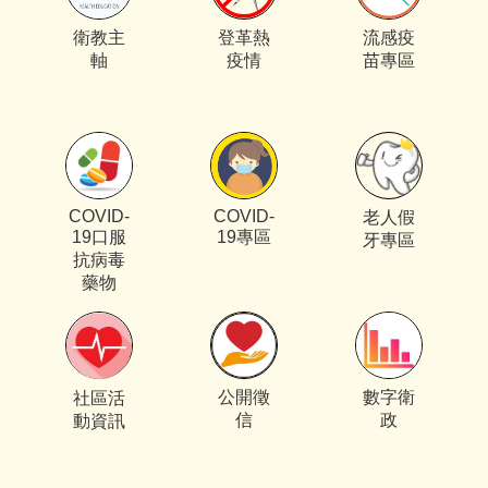
衛教主
登革熱
流感疫
軸
疫情
苗專區
COVID-
COVID-
老人假
19口服
19專區
牙專區
抗病毒
藥物
公開徵
數字衛
社區活
信
政
動資訊