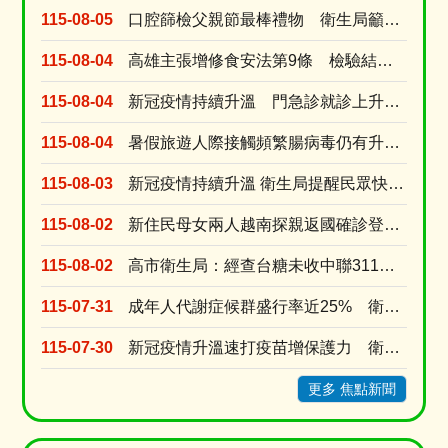
115-08-05
口腔篩檢父親節最棒禮物 衛生局籲家長戒檳做榜樣、青少年勇拒第一口檳榔
115-08-04
高雄主張增修食安法第9條 檢驗結果與粗油流向應申報 強化風險預警
115-08-04
新冠疫情持續升溫 門急診就診上升逾8成 新冠疫苗庫存僅1萬餘劑 近一周接種量是前一週的....
115-08-04
暑假旅遊人際接觸頻繁腸病毒仍有升溫風險 衛生局提醒勤洗手有症狀快就醫
115-08-03
新冠疫情持續升溫 衛生局提醒民眾快篩就醫別吃剩藥 以免延誤黃金治療期
115-08-02
新住民母女兩人越南探親返國確診登革熱 就診未告知旅遊史衛生局依法裁罰
115-08-02
高市衛生局：經查台糖未收中聯311油槽不合格半成品原料油 台糖涉及中聯油品7/9早已預防性下....
115-07-31
成年人代謝症候群盛行率近25% 衛生局推線上線下雙抽獎活動提升正確認
115-07-30
新冠疫情升溫速打疫苗增保護力 衛生局今增配疫苗2萬劑配送轄內醫療院所
更多 焦點新聞