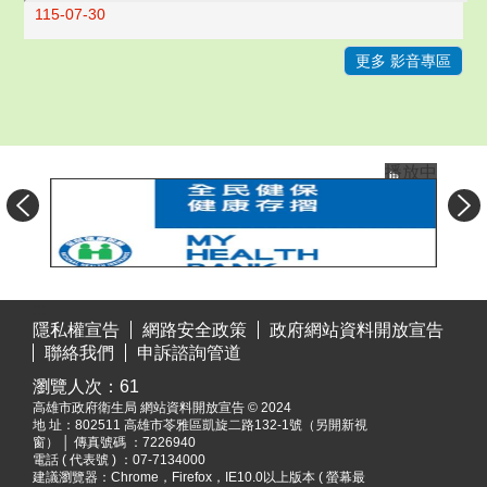
115-07-30
更多 影音專區
播放中
目
:::
前
隱私權宣告
網路安全政策
政府網站資料開放宣告
切
聯絡我們
申訴諮詢管道
換
瀏覽人次：
61
至:
高雄市政府衛生局 網站資料開放宣告 © 2024
全
地 址：
802511 高雄市苓雅區凱旋二路132-1號（另開新視
民
窗）
│ 傳真號碼 ：7226940
健
電話 ( 代表號 ) ：07-7134000
建議瀏覽器：Chrome，Firefox，IE10.0以上版本 ( 螢幕最
保