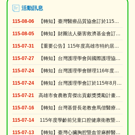
活動訊息
115-08-06
【轉知】臺灣醫療品質協會訂於115年9月8日假高雄榮民總醫院門診大樓第二會議室舉辦「護理人的....
115-08-05
【轉知】財團法人藥害救濟基金會訂於115年9月9日舉辦「2026【醫識能•藥識能】線上直播講....
115-07-31
【重要公告】115年度高雄市特約居家長照機構績優長照人員表揚活動，收件受理期限延長至115年....
115-07-27
【轉知】台灣護理學會與國際護理協會(ICN)共同辦理2027年「第31屆ICN 國際護理大會....
115-07-24
【轉知】台灣護理學會辦理116年度個別型研究計畫補助申請
115-07-24
【轉知】台灣護理學會訂於115年8月15日舉辦「腫瘤照護實證應用」網路研習會(線上視訊課程)
115-07-21
高雄市食農教育傑出貢獻獎獎勵計畫及活動簡章
115-07-16
【轉知】台灣基督長老教會馬偕醫療財團法人台東馬偕紀念醫院訂於115年8月15日(星期六)舉辦....
115-07-14
115年度學齡前兒童口腔健康衛教暨兒童安全種子師資教育訓練-錄取名單
115-07-13
【轉知】臺灣心臟胸腔暨血管麻醉醫學會訂於115年8月30日辦理2026年臺灣心臟胸腔暨血管麻....